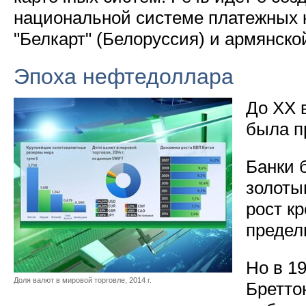
национальной системе платежных 
"Белкарт" (Белоруссия) и армянско
Эпоха нефтедоллара
До ХХ 
была п
Банки 
золоты
рост к
предел
Но в 19
Доля валют в мировой торговле, 2014 г.
Бретто