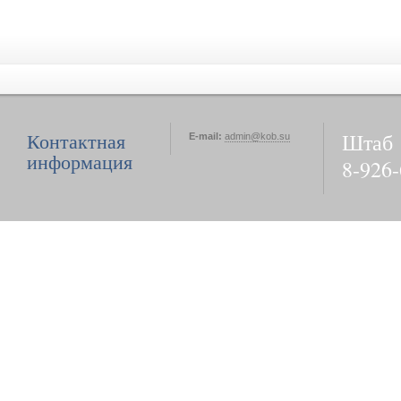
Штаб
Контактная
E-mail:
admin@kob.su
информация
8-926