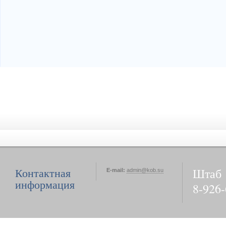
Штаб
Контактная
E-mail:
admin@kob.su
информация
8-926