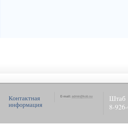
Штаб
Контактная
E-mail:
admin@kob.su
информация
8-926