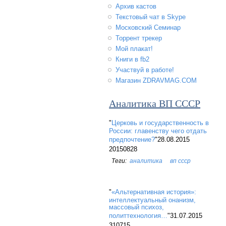
Архив кастов
Текстовый чат в Skype
Московский Семинар
Торрент трекер
Мой плакат!
Книги в fb2
Участвуй в работе!
Магазин ZDRAVMAG.COM
Аналитика ВП СССР
"
Церковь и государственность в
России: главенству чего отдать
предпочтение?
"28.08.2015
20150828
аналитика
вп ссср
"
«Альтернативная история»:
интеллектуальный онанизм,
массовый психоз,
политтехнология…
"31.07.2015
310715