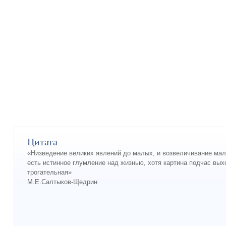
Цитата
«Низведение великих явлений до малых, и возвеличивание ма
есть истинное глумление над жизнью, хотя картина подчас вых
трогательная»
М.Е.Салтыков-Щедрин