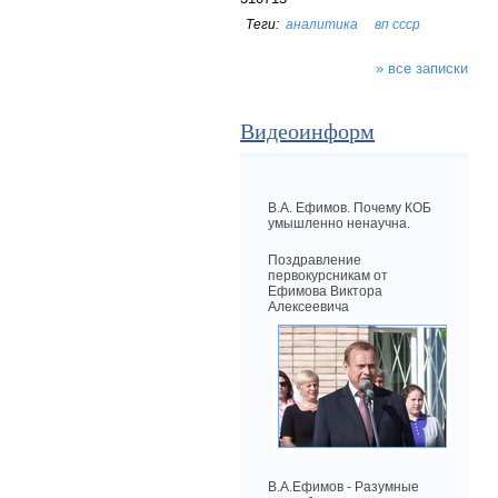
аналитика
вп ссср
» все записки
Видеоинформ
В.А. Ефимов. Почему КОБ
умышленно ненаучна.
Поздравление
первокурсникам от
Ефимова Виктора
Алексеевича
В.А.Ефимов - Разумные