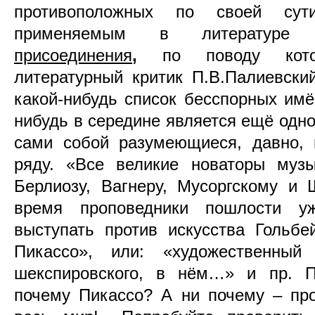
противоположных по своей сут
применяемым в литературе
присоединения
,
по поводу кото
литературный критик П.В.Палиевски
какой-нибудь список бесспорных имён
нибудь в середине является ещё одно
сами собой разумеющиеся, давно,
ряду. «Все великие новаторы муз
Берлиозу, Вагнеру, Мусоргскому и
время проповедники пошлости у
выступать против искусства Гольб
Пикассо», или: «художественны
шекспировского, в нём…» и пр. По
почему Пикассо? А ни почему – про