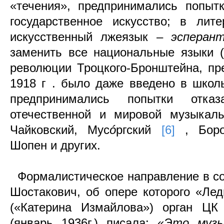
«течения», предпринимались попыт
государственное искусство; в лит
искусственный лжеязык –
эсперан
заменить все национальные языки 
революции Троцкого-Бронштейна, пр
1918 г . было даже введено в школ
предпринимались попытки отка
отечественной и мировой музыкаль
Чайковский, Мус
ó
ргский
[6]
, Бор
Шопен и других.
Формалистическое направление в со
Шостакович, об опере которого «Ле
(«Катерина Измайлова») орган ЦК
(январь 1936г.) писала: «
Это музы