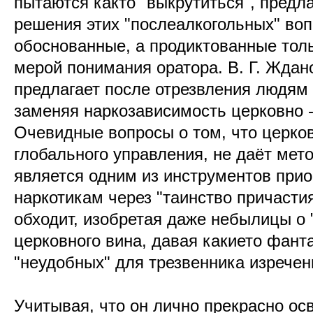
пытаются както "выкрутиться", предл
решения этих "послеалкогольных" воп
обоснованные, а продиктованные тол
мерой понимания оратора. В. Г. Ждано
предлагает после отрезвления людям 
заменяя наркозависимость церковно 
Очевидные вопросы о том, что церков
глобального управления, не даёт мет
является одним из инструментов при
наркотикам через "таинство причасти
обходит, изобретая даже небылицы о 
церковного вина, давая какието фант
"неудобных" для трезвенника изречен
Учитывая, что он лично прекрасно о