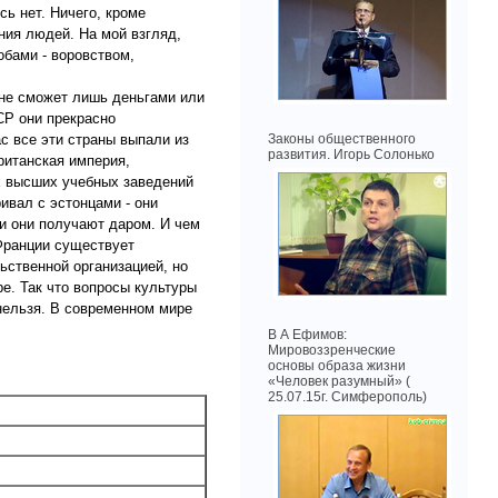
сь нет. Ничего, кроме
ния людей. На мой взгляд,
бами - воровством,
 не сможет лишь деньгами или
СР они прекрасно
с все эти страны выпали из
Законы общественного
развития. Игорь Солонько
Британская империя,
х высших учебных заведений
ивал с эстонцами - они
ии они получают даром. И чем
Франции существует
ьственной организацией, но
ре. Так что вопросы культуры
нельзя. В современном мире
В А Ефимов:
Мировоззренческие
основы образа жизни
«Человек разумный» (
25.07.15г. Симферополь)