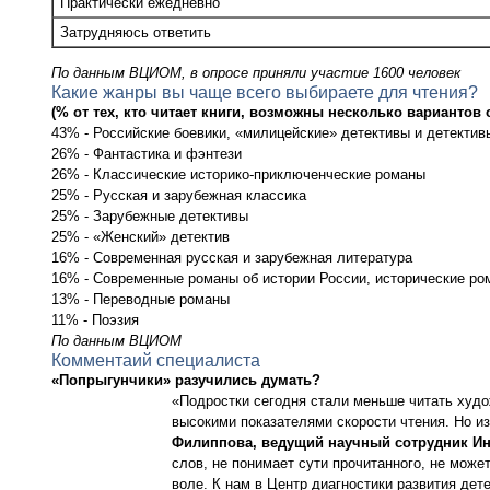
Практически ежедневно
Затрудняюсь ответить
По данным ВЦИОМ, в опросе приняли участие 1600 человек
Какие жанры вы чаще всего выбираете для чтения?
(% от тех, кто читает книги, возможны несколько вариантов 
43% - Российские боевики, «милицейские» детективы и детектив
26% - Фантастика и фэнтези
26% - Классические историко-приключенческие романы
25% - Русская и зарубежная классика
25% - Зарубежные детективы
25% - «Женский» детектив
16% - Современная русская и зарубежная литература
16% - Современные романы об истории России, исторические ро
13% - Переводные романы
11% - Поэзия
По данным ВЦИОМ
Комментаий специалиста
«Попрыгунчики» разучились думать?
«Подростки сегодня стали меньше читать худо
высокими показателями скорости чтения. Но из
Филиппова, ведущий научный сотрудник Ин
слов, не понимает сути прочитанного, не может 
воле. К нам в Центр диагностики развития дете