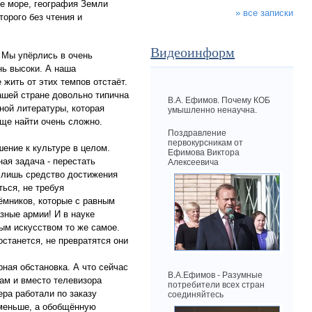
ое море, география Земли
» все записки
торого без чтения и
Видеоинформ
. Мы упёрлись в очень
нь высоки. А наша
жить от этих темпов отстаёт.
нашей стране довольно типична
В.А. Ефимов. Почему КОБ
пной литературы, которая
умышленно ненаучна.
бще найти очень сложно.
Поздравление
первокурсникам от
ение к культуре в целом.
Ефимова Виктора
ая задача - перестать
Алексеевича
о лишь средство достижения
ься, не требуя
ёмников, которые с равным
азные армии! И в науке
ным искусством то же самое.
станется, не превратятся они
ная обстановка. А что сейчас
В.А.Ефимов - Разумные
ам и вместо телевизора
потребители всех стран
ера работали по заказу
соединяйтесь
 меньше, а обобщённую