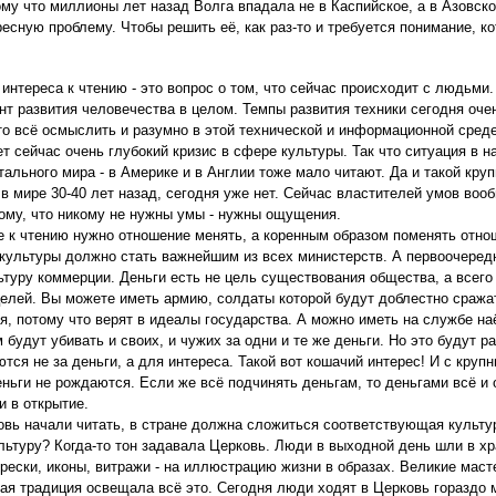
му что миллионы лет назад Волга впадала не в Каспийское, а в Азовск
есную проблему. Чтобы решить её, как раз-то и требуется понимание, ко
 интереса к чтению - это вопрос о том, что сейчас происходит с людьми
т развития человечества в целом. Темпы развития техники сегодня оче
то всё осмыслить и разумно в этой технической и информационной среде 
т сейчас очень глубокий кризис в сфере культуры. Так что ситуация в 
тального мира - в Америке и в Англии тоже мало читают. Да и такой кру
в мире 30-40 лет назад, сегодня уже нет. Сейчас властителей умов воо
ому, что никому не нужны умы - нужны ощущения.
е к чтению нужно отношение менять, а коренным образом поменять отнош
культуры должно стать важнейшим из всех министерств. А первоочередн
ьтуру коммерции. Деньги есть не цель существования общества, а всег
целей. Вы можете иметь армию, солдаты которой будут доблестно сражат
я, потому что верят в идеалы государства. А можно иметь на службе на
будут убивать и своих, и чужих за одни и те же деньги. Но это будут р
тся не за деньги, а для интереса. Такой вот кошачий интерес! И с круп
ньги не рождаются. Если же всё подчинять деньгам, то деньгами всё и о
и в открытие.
овь начали читать, в стране должна сложиться соответствующая культур
льтуру? Когда-то тон задавала Церковь. Люди в выходной день шли в хр
рески, иконы, витражи - на иллюстрацию жизни в образах. Великие маст
ая традиция освещала всё это. Сегодня люди ходят в Церковь гораздо