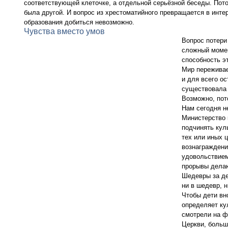
соответствующей клеточке, а отдельной серьёзной беседы. Пото
была другой. И вопрос из хрестоматийного превращается в интер
образования добиться невозможно.
Чувства вместо умов
Вопрос потери
сложный момен
способность э
Мир переживае
и для всего ос
существовала 
Возможно, пот
Нам сегодня н
Министерство 
подчинять кул
тех или иных 
вознаграждени
удовольствием 
прорывы делаю
Шедевры за де
ни в шедевр, н
Чтобы дети вн
определяет ку
смотрели на ф
Церкви, больш