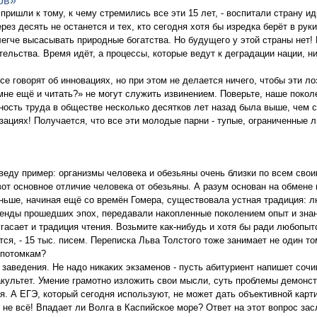
ов»
ришли к тому, к чему стремились все эти 15 лет, - воспитали страну и
рез десять не останется и тех, кто сегодня хотя бы изредка берёт в руки
 легче высасывать природные богатства. Но будущего у этой страны нет!
тельства. Время идёт, а процессы, которые ведут к деградации нации, н
се говорят об инновациях, но при этом не делается ничего, чтобы эти л
мне ещё и читать?» не могут служить извинением. Поверьте, наше покол
ность труда в обществе несколько десятков лет назад была выше, чем с
ациях! Получается, что все эти молодые парни - тупые, ограниченные 
веду пример: организмы человека и обезьяны очень близки по всем свои
- вот основное отличие человека от обезьяны. А разум основан на обмене
ньше, начиная ещё со времён Гомера, существовала устная традиция: 
генды прошедших эпох, передавали накопленные поколением опыт и знан
 угасает и традиция чтения. Возьмите как-нибудь и хотя бы ради любопы
ся, - 15 тыс. писем. Переписка Льва Толстого тоже занимает не один то
 потомкам?
аведения. Не надо никаких экзаменов - пусть абитуриент напишет сочин
факультет. Умение грамотно изложить свои мысли, суть проблемы демонс
ия. А ЕГЭ, который сегодня используют, не может дать объективной кар
не всё! Впадает ли Волга в Каспийское море? Ответ на этот вопрос зас