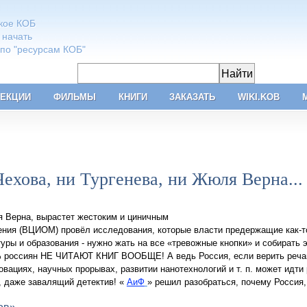
акое КОБ
 начать
 по "ресурсам КОБ"
ЕКЦИИ
ФИЛЬМЫ
КНИГИ
ЗАКАЗАТЬ
WIKI.KOB
Чехова, ни Тургенева, ни Жюля Верна...
ля Верна, вырастет жестоким и циничным
ения (ВЦИОМ) провёл исследования, которые власти предержащие как-то
туры и образования - нужно жать на все «тревожные кнопки» и собирать 
% россиян НЕ ЧИТАЮТ КНИГ ВООБЩЕ! А ведь Россия, если верить речам
овациях, научных прорывах, развитии нанотехнологий и т. п. может идти
, даже завалящий детектив! «
АиФ
» решил разобраться, почему Россия