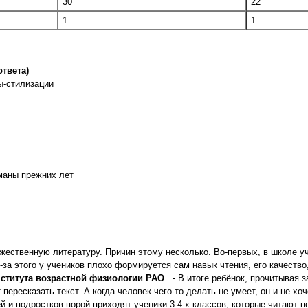
30
22
1
1
ответа)
ы-стилизации
маны прежних лет
жественную литературу. Причин этому несколько. Во-первых, в школе уч
-за этого у учеников плохо формируется сам навык чтения, его качество,
ститута возрастной физиологии РАО
. - В итоге ребёнок, прочитывая 
пересказать текст. А когда человек чего-то делать не умеет, он и не хо
й и подростков порой приходят ученики 3-4-х классов, которые читают п