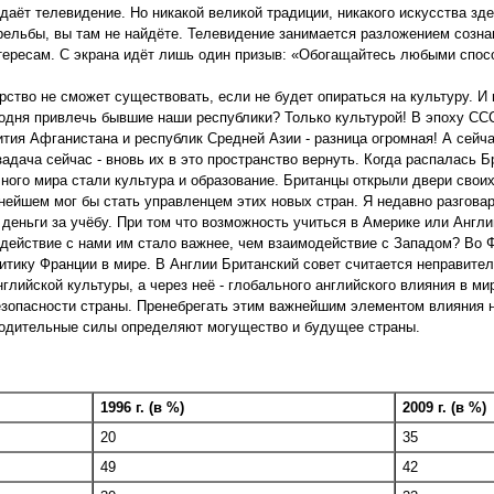
даёт телевидение. Но никакой великой традиции, никакого искусства зде
рельбы, вы там не найдёте. Телевидение занимается разложением созна
тересам. С экрана идёт лишь один призыв: «Обогащайтесь любыми спосо
арство не сможет существовать, если не будет опираться на культуру. И
годня привлечь бывшие наши республики? Только культурой! В эпоху СС
тия Афганистана и республик Средней Азии - разница огромная! А сейча
задача сейчас - вновь их в это пространство вернуть. Когда распалась 
ого мира стали культура и образование. Британцы открыли двери свои
нейшем мог бы стать управленцем этих новых стран. Я недавно разговар
 деньги за учёбу. При том что возможность учиться в Америке или Англ
одействие с нами им стало важнее, чем взаимодействие с Западом? Во 
тику Франции в мире. В Англии Британский совет считается неправител
лийской культуры, а через неё - глобального английского влияния в ми
езопасности страны. Пренебрегать этим важнейшим элементом влияния 
зводительные силы определяют могущество и будущее страны.
1996 г. (в %)
2009 г. (в %)
20
35
49
42