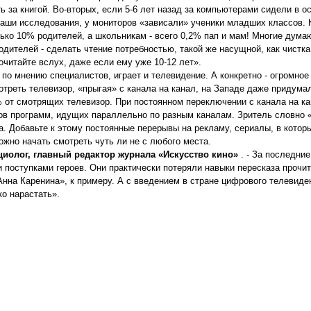
ь за книгой. Во-вторых, если 5-6 лет назад за компьютерами сидели в 
наши исследования, у мониторов «зависали» ученики младших классов. 
ько 10% родителей, а школьникам - всего 0,2% пап и мам! Многие думаю
одителей - сделать чтение потребностью, такой же насущной, как чистк
очитайте вслух, даже если ему уже 10-12 лет».
по мнению специалистов, играет и телевидение. А конкретно - огромно
отреть телевизор, «прыгая» с канала на канал, на Западе даже придума
% от смотрящих телевизор. При постоянном переключении с канала на ка
ов программ, идущих параллельно по разным каналам. Зритель словно 
. Добавьте к этому постоянные перерывы на рекламу, сериалы, в котор
ожно начать смотреть чуть ли не с любого места.
циолог, главный редактор журнала «Искусство кино»
. - За последни
поступками героев. Они практически потеряли навыки пересказа прочита
нна Каренина», к примеру. А с введением в стране цифрового телевиден
о нарастать».