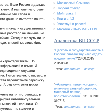
Московский Семинар
диотов. Если Россия и дальше
Торрент трекер
 книгу. И мы получим страну,
Мой плакат!
 Именно эти слова я
Книги в fb2
икто даже не пытается понять
Участвуй в работе!
озунги начали осуществляться.
Магазин ZDRAVMAG.COM
ение работало не меньше, но
ейчас. Сегодня же чуть ли не
Аналитика ВП СССР
люди, способные лишь бить
"
Церковь и государственность в
России: главенству чего отдать
предпочтение?
"28.08.2015
м характеристикам. Но
20150828
 информацией и языке. И
аналитика
вп ссср
люди сидели и слушали
ия. Потом возникло письмо, и
тства перелистайте переписку
"
«Альтернативная история»:
м. А что останется после
интеллектуальный онанизм,
массовый психоз,
ение на пяти страницах, в
политтехнология…
"31.07.2015
трирует интеллектуальный
310715
тины знаний школьника. Он
аналитика
вп ссср
луживает не галочки в