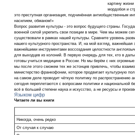
картину жизни 
мордобоя и ст
это преступная организация, подчинённая антиобщественным ин
насилием, обманом!»
Вопрос развития культуры - это вопрос будущего страны. Госуд
военной силой укрепить свои позиции в мире. Чем мы можем се
существовали в рамках нашей культуры. Сравните уровень разви
нашего культурного пространства. И, на мой взгляд, важнейшая 
важнейшими инструментами воссоздания целостности англоязычн
для выходцев из колоний. В первую очередь для тех, кто в даль
готовы учиться медицине в России. Но мы берём с них огромные
мы после этого сможем тех же эстонцев привлечь, чтобы взаим
министерство франкофонии, которое продвигает культурную поли
на самом деле проводит чёткую политику по распространению анг
сегодня переплетаются с вопросами политики и национальной б
всё в большей степени наука и искусство, а не ресурсы и прои
Языком цифр
Читаете ли вы книги
Никогда, очень редко
От случая к случаю