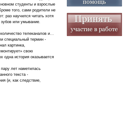
основном студенты и взрослые
Кроме того, сами родители не
т: раз научился читать хотя
а зубов или умывание.
е количество телеканалов и…
ли специальный термин -
нал картинка,
«монтирует» свою
ых одна история оказывается
е пару лет наметилась
нного текста -
ия (и, как следствие,