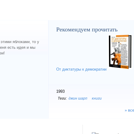
Рекомендуем прочитать
 этими яблоками, то у
меня есть идея и мы
еи!
От диктатуры к демократии
1993
джин шарп
книги
» все