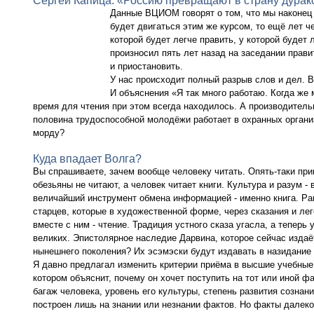
Сергей Капица: «Россию превращают в страну дурак
Данные ВЦИОМ говорят о том, что мы наконец п
будет двигаться этим же курсом, то ещё лет че
которой будет легче править, у которой будет
произносил пять лет назад на заседании прави
и приостановить.
У нас происходит полный разрыв слов и дел. В
И объяснения «Я так много работаю. Когда же 
время для чтения при этом всегда находилось. А производитель
половина трудоспособной молодёжи работает в охранных организ
морду?
Куда впадает Волга?
Вы спрашиваете, зачем вообще человеку читать. Опять-таки при
обезьяны не читают, а человек читает книги. Культура и разум 
величайший инструмент обмена информацией - именно книга. Ра
старцев, которые в художественной форме, через сказания и ле
вместе с ним - чтение. Традиция устного сказа угасла, а теперь
великих. Эпистолярное наследие Дарвина, которое сейчас издаёт
нынешнего поколения? Их эсэмэски будут издавать в назидание
Я давно предлагал изменить критерии приёма в высшие учебные з
котором объяснит, почему он хочет поступить на тот или иной 
багаж человека, уровень его культуры, степень развития сознан
построен лишь на знании или незнании фактов. Но факты далеко 