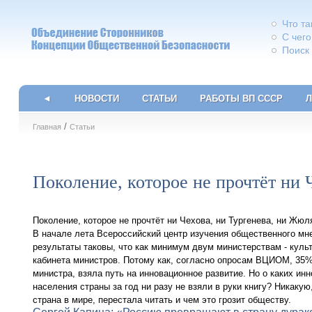
Что т
С чего
Поиск
◄
НОВОСТИ
СТАТЬИ
РАБОТЫ ВП СССР
Л
/
Главная
Статьи
Поколение, которое не прочтёт ни 
Поколение, которое не прочтёт ни Чехова, ни Тургенева, ни Жю
В начале лета Всероссийский центр изучения общественного мн
результаты таковы, что как минимум двум министерствам - куль
кабинета министров. Потому как, согласно опросам ВЦИОМ, 35
министра, взяла путь на инновационное развитие. Но о каких инн
населения страны за год ни разу не взяли в руки книгу? Никакую
страна в мире, перестала читать и чем это грозит обществу.