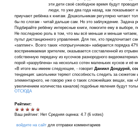
эти дети своё свободное время будут проводит
люди, то уже два года назад, как показывают 
приучают ребёнка к книгам. Дошкольникам регулярно читают тол
бы по слогам - читай дальше сам. Но это заблуждение. Задача р
Подбирайте ребёнку интересные книги, помогите ему в выборе, п
Не последнюю роль в том, что мы всё меньше и меньше читаем, 
пульт дистанционного управления. Для тех, кто предпочитает см
«заппинг». Всего таких «попрыгунчиков» набирается порядка 47
воспринимаемая зрителем, оказывается составленной из отрывк
собственную передачу из кусочков разнородного видеоматериала
порой «разрублена» на несколько сотен маленьких кусков и её м
«В итоге мы имеем следующее, - говорит
Даниил Дондурей, со
тенденция: школьники теряют способность следить за сюжетом и 
элементарного, не говорю уже о таких сложнейших вещах, как «А
увеличением количества каналов) подобные явления будут тольк
ОТСЮДА
Рейтинг:
Ваш рейтинг:
Нет
Средняя оценка:
4.7
(
6
votes)
войдите на сайт
для отправки комментариев