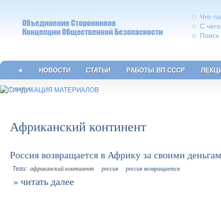
Что т
С чего
Поиск
◄
НОВОСТИ
СТАТЬИ
РАБОТЫ ВП СССР
ЛЕКЦ
Главная
Африканский континент
Россия возвращается в Африку за своими деньга
африканский континент
россия
россия возвращается
читать далее