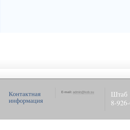
Штаб
Контактная
E-mail:
admin@kob.su
информация
8-926