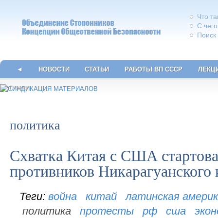
Что т
С чего
Поиск
◄
НОВОСТИ
СТАТЬИ
РАБОТЫ ВП СССР
ЛЕКЦ
Главная
политика
Схватка Китая с США стартова
противников Никарагуанского 
война
китай
латинская амери
политика
протесты
рф
сша
экон