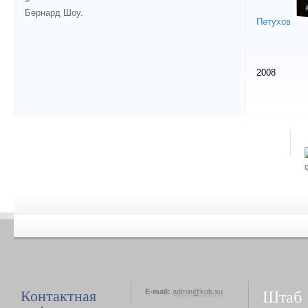
Бернард Шоу.
Петухов
2008
Штаб
Контактная
E-mail:
admin@kob.su