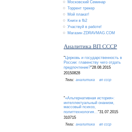
Московский Семинар
Торрент трекер
Мой плакат!
Книги в fb2
Участвуй в работе!
Магазин ZDRAVMAG.COM
Аналитика ВП СССР
"
Церковь и государственность в
России: главенству чего отдать
предпочтение?
"28.08.2015
20150828
аналитика
вп ссср
"
«Альтернативная история»:
интеллектуальный онанизм,
массовый психоз,
политтехнология…
"31.07.2015
310715
аналитика
вп ссср