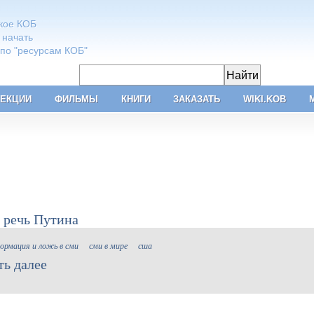
акое КОБ
 начать
 по "ресурсам КОБ"
ЕКЦИИ
ФИЛЬМЫ
КНИГИ
ЗАКАЗАТЬ
WIKI.KOB
у речь Путина
ормация и ложь в сми
сми в мире
сша
ть далее