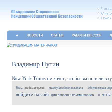
Что т
С чего
Поиск
◄
НОВОСТИ
СТАТЬИ
РАБОТЫ ВП СССР
Л
Главная
Владимир Путин
New York Times не хочет, чтобы вы поняли эт
владимир путин
международная политика
недостоверная инф
войдите на сайт
чита
для отправки комментариев