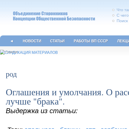
Что т
С чего
Поиск
◄
НОВОСТИ
СТАТЬИ
РАБОТЫ ВП СССР
ЛЕКЦ
Главная
род
Оглашения и умолчания. О рас
лучше "брака".
Выдержка из статьи: