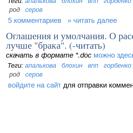
апалькова
блохин
впп
горбенко
род
серов
5 комментариев
читать далее
Оглашения и умолчания. О рас
лучше "брака". (-читать)
скачать в формате *.doc
можно здес
апалькова
блохин
впп
горбенко
род
серов
войдите на сайт
для отправки комме