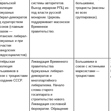
вральской
системы авторитетов.
большевики,
волюции
Выход иерархии РПЦ из-
троцкисты (масоны
ржуазных
под власти русской
во всех
берал-демократов
монархии. Церковь
группировках).
д кураторством
поддерживает масонское
сонов (главным
Временное
разом —
правительство.
итанских либерал-
ржуазных и при
участии
анцузских
евдосоциалистов).
тябрьская
Ликвидация Временного
Большевики в
волюция
правительства
союзе с истинными
льшевиков в
буржуазных либерал-
марксистами —
юзе с троцкистами
демократов и
троцкистами.
создание СССР.
многопартийного
либерализма. Начало
слома старого
госаппарата и
строительство нового.
Ликвидация сословной
бюрократии. Обращение