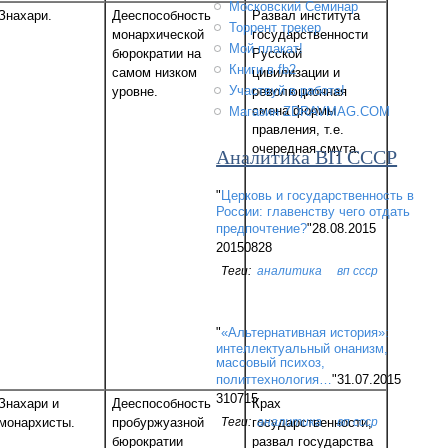
Московский Семинар
Знахари.
Дееспособность
Развал института
Торрент трекер
монархической
государственности
Мой плакат!
бюрократии на
Русской
Книги в fb2
самом низком
цивилизации и
Участвуй в работе!
уровне.
революционная
смена формы
Магазин ZDRAVMAG.COM
правления, т.е.
очередная смута.
Аналитика ВП СССР
"
Церковь и государственность в
России: главенству чего отдать
предпочтение?
"28.08.2015
20150828
аналитика
вп ссср
"
«Альтернативная история»:
интеллектуальный онанизм,
массовый психоз,
политтехнология…
"31.07.2015
310715
Знахари и
Дееспособность
Крах
монархисты.
пробуржуазной
государственности,
аналитика
вп ссср
бюрократии
развал государства