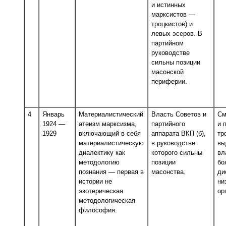
и истинных
марксистов —
троцкистов) и
левых эсеров. В
партийном
руководстве
сильны позиции
масонской
периферии.
4
Январь
Материалистический
Власть Советов и
См
1924 —
атеизм марксизма,
партийного
и 
1929
включающий в себя
аппарата ВКП (б),
тр
материалистическую
в руководстве
вы
диалектику как
которого сильны
вл
методологию
позиции
бо
познания — первая в
масонства.
ди
истории не
ни
эзотерическая
ор
методологическая
философия.