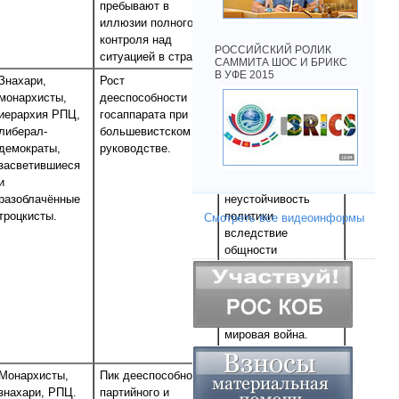
пребывают в
случае новой
иллюзии полного
мировой войны за
контроля над
передел мира.
РОССИЙСКИЙ РОЛИК
ситуацией в стране.
САММИТА ШОС И БРИКС
В УФЕ 2015
Знахари,
Рост
Наращивание
монархисты,
дееспособности
военной и
иерархия РПЦ,
госаппарата при
экономической
либерал-
большевистском
мощи фашистской
демократы,
руководстве.
Германии и
засветившиеся
империалистической
и
Японии. Внутренняя
разоблачённые
неустойчивость
троцкисты.
политики
Смотреть все видеоинформы
вследствие
общности
марксистского
лексикона для
большевиков и
троцкистов. Вторая
мировая война.
Монархисты,
Пик дееспособности
Несмотря на пик
знахари, РПЦ.
партийного и
развития мировой