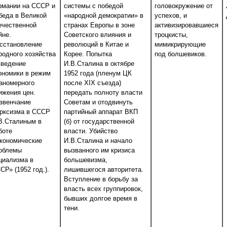
рмании на СССР и
системы с победой
головокружение от
беда в Великой
«народной демократии» в
успехов, и
ечественной
странах Европы в зоне
активизировавшиеся
йне.
Советского влияния и
троцкисты,
сстановление
революций в Китае и
мимикрирующие
родного хозяйства
Корее. Попытка
под болшевиков.
введение
И.В.Сталина в октябре
ономики в режим
1952 года (пленум ЦК
аномерного
после XIX съезда)
ижения цен.
передать полноту власти
звенчание
Советам и отодвинуть
рксизма в СССР
партийный аппарат ВКП
В.Сталиным в
(б) от государственной
боте
власти. Убийство
кономические
И.В.Сталина и начало
облемы
вызванного им кризиса
циализма в
большевизма,
СР» (1952 год.).
лишившегося авторитета.
Вступление в борьбу за
власть всех группировок,
бывших долгое время в
тени.