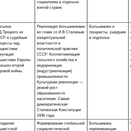
социализма в отдельно
взятой стране.
сылка
Реализация большевиками
Большевики и
Д.Троцкого из
во главе со И.В.Сталиным
троцкисты, ушедшие
СР и судебные
концептуальной
в подполье.
оцессы над
властности в
оцкистами.
политической практике
купация
СССР. Коллективизация
шистами Европы
сельского хозяйства и
начало второй
модернизация
ровой войны.
(индустриализация)
промышленности.
Культурная революция —
резкий рост
образованности
населения. Самая
демократическая
Сталинская Конституция
1936 года.
падение
Формирование глобальной
Большевики,
шистской
социалистической
переживающие