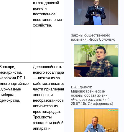
в гражданской
войне и
постепенное
восстановление
хозяйства.
Законы общественного
развития. Игорь Солонько
Знахари,
Дееспособность
Рост кулачества и
монархисты,
нового госаппарата
расслоение
иерархия РПЦ,
— низкая из-за
крестьянства.
многопартийные
саботажа некоторой
Унаследованные от
В А Ефимов:
буржуазные
части привлечённых
прошлого разруха в
Мировоззренческие
либерал-
«спецов» и
промышленности,
основы образа жизни
«Человек разумный» (
демократы.
необразованности
утрата
25.07.15г. Симферополь)
активистов из
обороноспособности
простонародья.
с перспективой
Троцкисты
утраты и
заполнили собой
государственной
аппарат и
независимости в