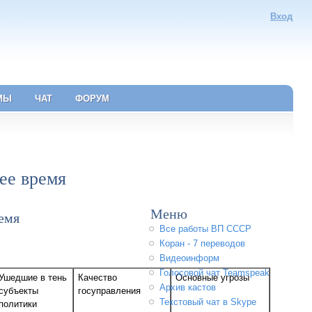
Вход
МЫ
ЧАТ
ФОРУМ
ее время
Меню
емя
Все работы ВП СССР
Коран - 7 переводов
Видеоинформ
Голосовой чат Teamspeak
Ушедшие в тень
Качество
Основные угрозы
Архив кастов
субъекты
госуправления
Текстовый чат в Skype
политики