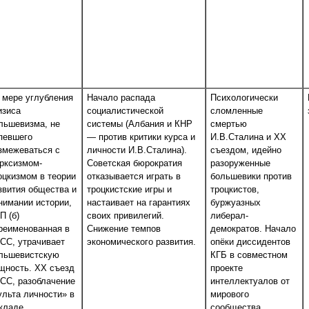
 мере углубления
Начало распада
Психологически
изиса
социалистической
сломленные
льшевизма, не
системы (Албания и КНР
смертью
певшего
— против критики курса и
И.В.Сталина и ХХ
змежеваться с
личности И.В.Сталина).
съездом, идейно
рксизмом-
Советская бюрократия
разоруженные
оцкизмом в теории
отказывается играть в
большевики против
звития общества и
троцкистские игры и
троцкистов,
нимании истории,
настаивает на гарантиях
буржуазных
П (б)
своих привилегий.
либерал-
реименованная в
Снижение темпов
демократов. Начало
СС, утрачивает
экономического развития.
опёки диссидентов
льшевистскую
КГБ в совместном
щность. ХХ съезд
проекте
СС, разоблачение
интеллектуалов от
ульта личности» в
мирового
кладе
сообщества.