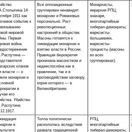
ийство
Все оппозиционные
Монархисты,
А.Столыпина 14
группировки ненавидят
иерархия РПЦ,
нтября 1911 как
монархию и Романовых
знахари,
ючевое событие к
персонально. Рост
многопартийные
звязыванию
революционных
либерал-демократы,
рвой мировой
настроений в обществе.
марксисты-
йны. Первая
Масоны готовятся к
большевики,
ровая война.
ликвидации монархии и
марксисты-
едостережение
взятию власти в России.
троцкисты (масоны
Е.Распутина —
Правящая бюрократия
во всех
едставителя
пронизана масонством и
группировках).
ахарских кланов
недееспособна как в
и власти — о
правлении, так и в
бели монархии и
противодействии заговору,
словной
корни которого — в
рократии в
Великобритании.
учае его
ийства. Убийство
Е.Распутина
.12.1917.
квидация
Толпа политически
РПЦ,
нархии в
раскололась вследствие
многопартийные
зультате
развала традиционной
либерал-демократы,