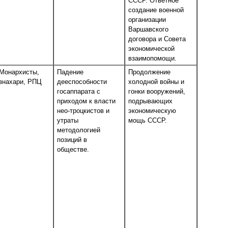
СССР. Ответное
создание военной
организации
Варшавского
договора и Совета
экономической
взаимопомощи.
Монархисты,
Падение
Продолжение
знахари, РПЦ
дееспособности
холодной войны и
госаппарата с
гонки вооружений,
приходом к власти
подрывающих
нео-троцкистов и
экономическую
утраты
мощь СССР.
методологией
позиций в
обществе.