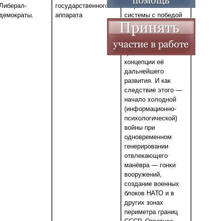
Либерал-
государственного
социалистической
демократы.
аппарата
системы с победой
революций в Китае,
Корее, Вьетнаме —
отсутствие в СССР
целостной
концепции её
дальнейшего
развития. И как
следствие этого —
начало холодной
(информационно-
психологической)
войны при
одновременном
генерировании
отвлекающего
манёвра — гонки
вооружений,
создание военных
блоков НАТО и в
других зонах
периметра границ