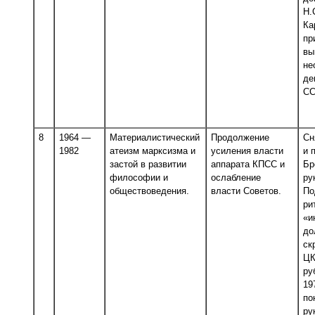
Н.
Ка
пр
вы
не
де
СС
8
1964 —
Материалистический
Продолжение
Сн
1982
атеизм марксизма и
усиления власти
и 
застой в развитии
аппарата КПСС и
Бр
философии и
ослабление
ру
обществоведения.
власти Советов.
По
ри
«и
до
ск
ЦК
ру
19
по
ру