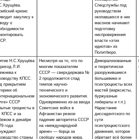
С.Хрущёва.
Спецслужбы под
рибский кризис
руководством
иводит закулису к
окопавшихся в них
воду о
масонов начинают
обходимости
подготовку
монтировать
ниспровержения
СР.
власти «этих
идиотов» из
Политбюро.
ятие Н.С.Хрущёва
Несмотря на то, что по
Деморализованные
приход Л.И.
многим показателям
и теоретически
ежнева к
СССР — сверхдержава №
разоружившиеся
ководству КПСС.
2 продолжается спад
большевики и
д прикрытием
темпов научно-
психтроцкисты всех
торики об
технического и
мастей (марксисты,
нтернациональном
экономического развития.
буржуазные
лге» СССР
Одновременно из-за ввода
либералы и т.п.).
рытые троцкисты в
Советских войск в
Нарастание
 КПСС и за
Афганистан резкое
диссидентского по
бежом в декабре
падение авторитета СССР
сути
79 года
на «международной
психтроцкистского
нуждают
арене» — борца за
движения, которое
ководство страны
свободу народов мира.
обретает всё более