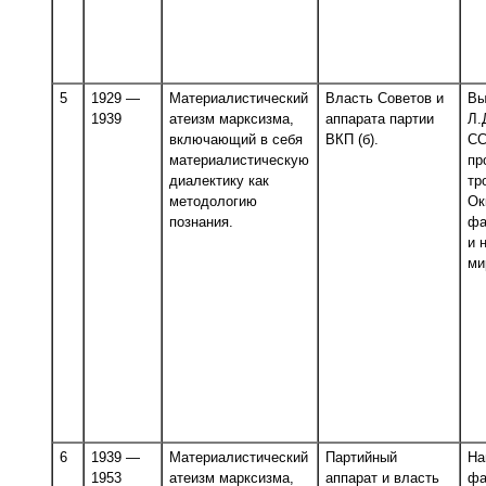
5
1929 —
Материалистический
Власть Советов и
Вы
1939
атеизм марксизма,
аппарата партии
Л.
включающий в себя
ВКП (б).
СС
материалистическую
пр
диалектику как
тр
методологию
Ок
познания.
фа
и 
ми
6
1939 —
Материалистический
Партийный
На
1953
атеизм марксизма,
аппарат и власть
фа