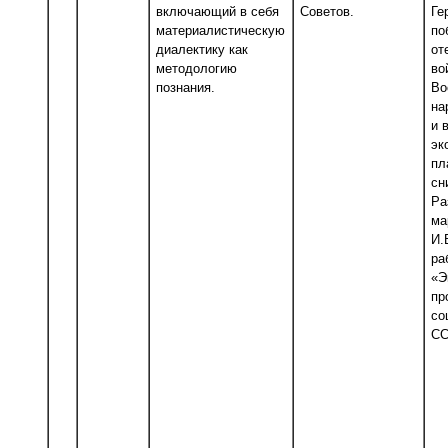
включающий в себя
Советов.
Ге
материалистическую
по
диалектику как
от
методологию
во
познания.
Во
на
и 
эк
пл
сн
Ра
ма
И.
ра
«Э
пр
со
СС