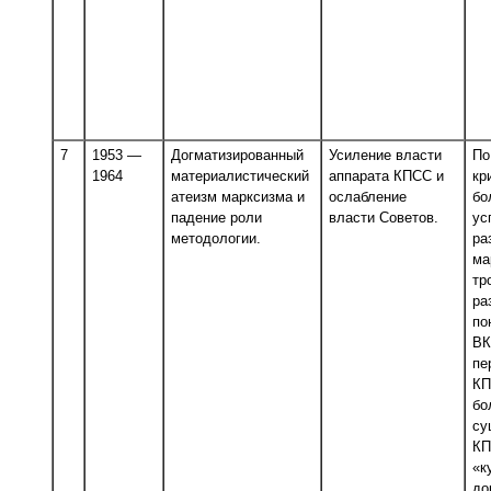
7
1953 —
Догматизированный
Усиление власти
По
1964
материалистический
аппарата КПСС и
кр
атеизм марксизма и
ослабление
бо
падение роли
власти Советов.
ус
методологии.
ра
ма
тр
ра
по
ВК
пе
КП
бо
су
КП
«к
до