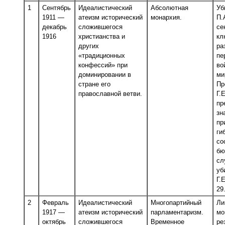
1
Сентябрь
Идеалистический
Абсолютная
Уб
1911 —
атеизм исторический
монархия.
П.
декабрь
сложившегося
се
1916
христианства и
кл
других
ра
«традиционных
пе
конфессий» при
во
доминировании в
ми
стране его
Пр
православной ветви.
Г.
пр
зн
пр
ги
со
бю
сл
уб
Г.
29
2
Февраль
Идеалистический
Многопартийный
Ли
1917 —
атеизм исторический
парламентаризм.
мо
октябрь
сложившегося
Временное
ре