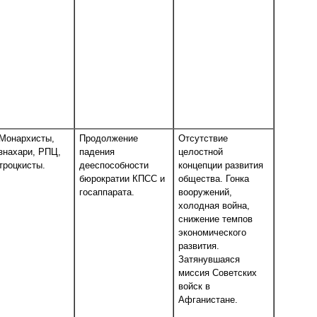
Монархисты,
Продолжение
Отсутствие
знахари, РПЦ,
падения
целостной
троцкисты.
дееспособности
концепции развития
бюрократии КПСС и
общества. Гонка
госаппарата.
вооружений,
холодная война,
снижение темпов
экономического
развития.
Затянувшаяся
миссия Советских
войск в
Афганистане.