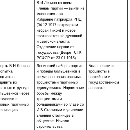
В.И.Ленина ко всем
членам партии — выйти из
масонских лож.
Избрание патриарха РПЦ
(04.12.1917 патриархом
избран Тихон) и новое
противостояние духовной
и светской власти.
Отделение церкви от
государства (Декрет СНК
РСФСР от 23.01.1918).
ерть В.И.Ленина
Ленинский набор в партию
Большевики и
попытка
и победы большевиков в
троцкисты в
оцкистов
регулярно навязываемых
партийном и
давить из
троцкистами партийных
государственном
астных структур
«дискуссиях». Нарастание
аппарате.
льшевиков через
борьбы между
скуссию в
троцкистами и
зовых партийных
большевиками во главе со
ганизациях.
И.В.Сталиным и усиление
влияния сталинцев в
обществе. Начало
строительства