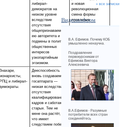
либерал-
и новая
» все записки
демократов на
революционная
низком уровне
смена формы
Видеоинформ
вследствие
правления.
отсутствия
общепризнаваемого
ею авторитета и
В.А. Ефимов. Почему КОБ
подмены в политике
умышленно ненаучна.
общественных
интересов
Поздравление
первокурсникам от
узкопартийным
Ефимова Виктора
эгоизмом.
Алексеевича
Знахари,
Дееспособность
Курс на мировую
монархисты,
вновь создаваемого
социалистическую
РПЦ и либерал-
госаппарата —
революцию.
демократы.
низкая вследствие
Гражданская война
отсутствия
и развал экономики
квалифицированных
России.
кадров и саботажа
старых. Тем не
В.А.Ефимов - Разумные
мене она растёт,
потребители всех стран
соединяйтесь
что имеет
следствием победу