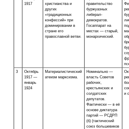
1917
христианства и
правительство
Фе
других
буржуазных
ре
«традиционных
либерал-
бу
конфессий» при
демократов.
ли
доминировании в
Госаппарат на
по
стране его
местах — старый,
ма
православной ветви.
монархический.
об
бр
бу
со
фр
пс
3
Октябрь
Материалистический
Номинально —
Ок
1917 —
атеизм марксизма.
власть Советов
ре
январь
рабочих,
бо
1924
крестьянских и
со
солдатских
и 
депутатов.
Фактически — в её
основе диктатура
партий — РСДРП
(б) (тактический
союз большевиков