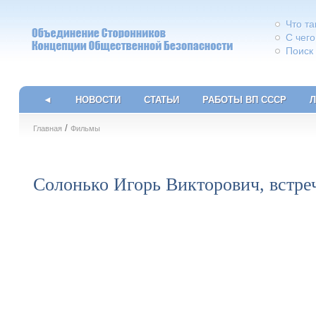
Что т
С чего
Поиск
◄
НОВОСТИ
СТАТЬИ
РАБОТЫ ВП СССР
Л
/
Главная
Фильмы
Солонько Игорь Викторович, встре