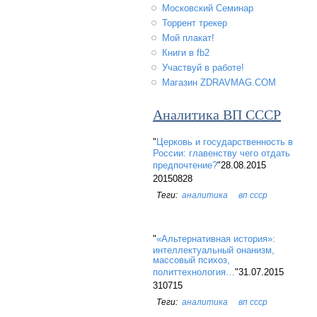
Московский Семинар
Торрент трекер
Мой плакат!
Книги в fb2
Участвуй в работе!
Магазин ZDRAVMAG.COM
Аналитика ВП СССР
"
Церковь и государственность в
России: главенству чего отдать
предпочтение?
"28.08.2015
20150828
аналитика
вп ссср
"
«Альтернативная история»:
интеллектуальный онанизм,
массовый психоз,
политтехнология…
"31.07.2015
310715
аналитика
вп ссср