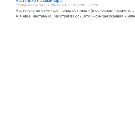
Частенько на семинары
Опубликовано Sun_Is_Shining в Ср, 15/05/2013 - 02:32.
Частенько на семинары попадают люди (в основном - какие-то с
А я ещё, частенько, расстраиваюсь, что инфа заезжанная и нич