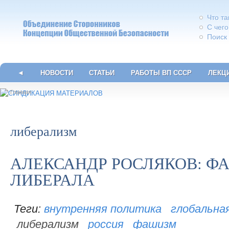
Что т
С чего
Поиск
◄
НОВОСТИ
СТАТЬИ
РАБОТЫ ВП СССР
ЛЕКЦ
Главная
либерализм
АЛЕКСАНДР РОСЛЯКОВ: Ф
ЛИБЕРАЛА
внутренняя политика
глобальна
либерализм
россия
фашизм