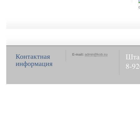
Шта
Контактная
E-mail:
admin@kob.su
информация
8-92