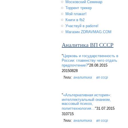
Московский Семинар
Торрент трекер
Мой плакат!
Книги в fb2
Участвуй в работе!
Магазин ZDRAVMAG.COM
Аналитика ВП СССР
"
Церковь и государственность в
России: главенству чего отдать
предпочтение?
"28.08.2015
20150828
аналитика
вп ссср
"
«Альтернативная история»:
интеллектуальный онанизм,
массовый психоз,
политтехнология…
"31.07.2015
310715
аналитика
вп ссср